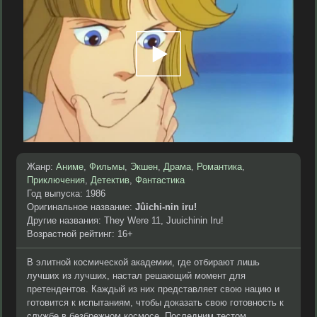
Жанр:
Аниме
,
Фильмы
,
Экшен
,
Драма
,
Романтика
,
Приключения
,
Детектив
,
Фантастика
Год выпуска: 1986
Оригинальное название:
Jûichi-nin iru!
Другие названия: They Were 11, Juuichinin Iru!
Возрастной рейтинг: 16+
В элитной космической академии, где отбирают лишь
лучших из лучших, настал решающий момент для
претендентов. Каждый из них представляет свою нацию и
готовится к испытаниям, чтобы доказать свою готовность к
службе в безбрежном космосе. Последним тестом