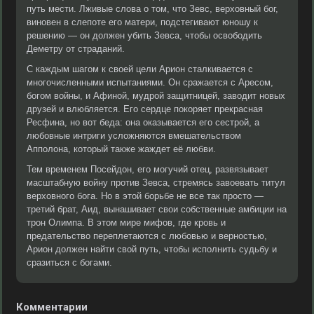
путь мести. Лживые слова о том, что Зевс, верховный бог,
виновен в слепоте его матери, подстегивают юношу к
решению — он должен убить Зевса, чтобы освободить
Деметру от страданий.
С каждым шагом к своей цели Арион сталкивается с
многочисленными испытаниями. Он сражается с Аресом,
богом войны, и Афиной, мудрой защитницей, заводит новых
друзей и влюбляется. Его сердце покоряет прекрасная
Ресфина, но вот беда: она оказывается его сестрой, а
любовные интриги усложняются вмешательством
Апполона, который также жаждет её любви.
Тем временем Посейдон, его могучий отец, развязывает
масштабную войну против Зевса, стремясь завоевать титул
верховного бога. Но в этой борьбе не все так просто —
третий брат, Аид, вынашивает свои собственные амбиции на
трон Олимпа. В этом мире мифов, где кровь и
предательство переплетаются с любовью и верностью,
Арион должен найти свой путь, чтобы исполнить судьбу и
сразиться с богами.
Комментарии