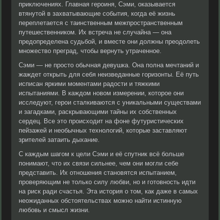
приключениях. Главная героиня, Сэми, оказывается
втянутой в захватывающие события, когда её жизнь
переплетается с таинственным межпространственным
путешественником. Их встреча не случайна — она
предопределена судьбой, и вместе они должны преодолеть
множество преград, чтобы вернуть утраченное.
Сэми — не просто обычная девушка. Она полна мечтаний и
жаждет открыть для себя неизведанные горизонты. Её путь
исписан яркими моментами радости и тяжкими
испытаниями. В каждом новом измерении, которое они
исследуют, герои сталкиваются с уникальными существами
и загадками, раскрывающими тайны их собственных
сердец. Все это происходит на фоне футуристических
пейзажей и необычных технологий, которые заставляют
зрителей затаить дыхание.
С каждым шагом к цели Сэми и её спутник всё больше
понимают, что их связи сильнее, чем они могли себе
представить. Их отношения становятся испытанием,
проверяющим не только силу любви, но и готовность идти
на риск ради счастья. Эта история о том, как даже в самых
неожиданных обстоятельствах можно найти истинную
любовь и смысл жизни.