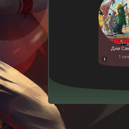
Дни Са
1 cез