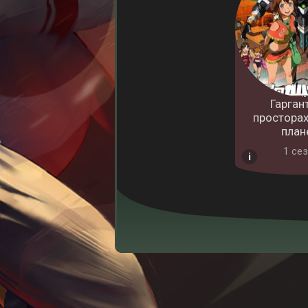
Гарган
просторах
план
1 cез