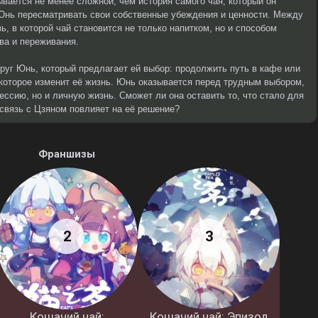
зывается не менее сложной, чем история самого чая, который он
 Юнь пересматривать свои собственные убеждения и ценности. Между
ь, в которой чай становится не только напитком, но и способом
тва и переживания.
руг Юнь, который предлагает ей выбор: продолжить путь в кафе или
которое изменит её жизнь. Юнь оказывается перед трудным выбором,
ессию, но и личную жизнь. Сможет ли она оставить то, что стало для
 связь с Цзяном повлияет на её решение?
Франшизы
Кошачий чай:
Кошачий чай: Эпизод