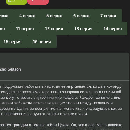
ерия
4 серия
5 серия
6 серия
7 серия
рия
11 серия
12 серия
13 серия
14 серия
15 серия
16 серия
 2nd Season
 продолжает работать в кафе, но её мир меняется, когда в команду
обладает не просто мастерством в заваривании чая, но и необычной
рые могут отразить внутренний мир каждого. Каждое чаепитие с ним
 котором чай оказывается связующим звеном между прошлым и
оверять Цзяни, её восприятие чая меняется, и она ощущает, как её
ые переживания получают ответы в чашке с чаем.
ается трагедия и темные тайны Цзяня. Он, как и она, был в поисках