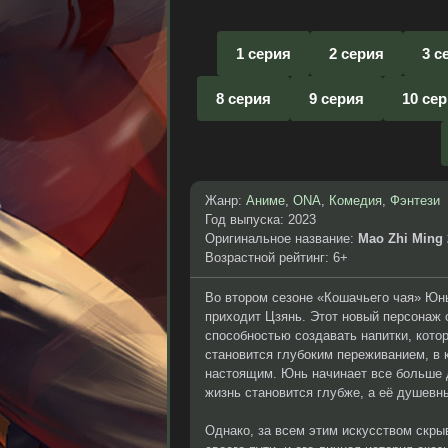
1 серия
2 серия
3 с
8 серия
9 серия
10 се
Жанр:
Аниме
,
ONA
,
Комедия
,
Фэнтези
Год выпуска: 2023
Оригинальное название:
Mao Zhi Ming
Возрастной рейтинг: 6+
Во втором сезоне «Кошачьего чая» Юнь
приходит Цзянь. Этот новый персонаж 
способностью создавать напитки, кото
становится глубоким переживанием, в
настоящим. Юнь начинает все больше д
жизнь становится глубже, а её душевн
Однако, за всем этим искусством скрыв