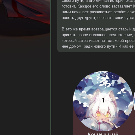
своего пути, и его личная история ока
готовит. Каждое его слово заставляет
ними начинает развиваться особая связ
понять друг друга, осознать свои чувс
В это же время возвращается старый д
принять новое вызовное предложение, 
который затрагивает не только её проф
неё домом, ради нового пути? И как её
Кошачий чай