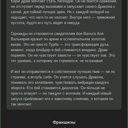
Корю Драм мечтает стать легендой. Он не боится сражений,
не отступает перед вызовами и запускает своего Дракона с
силой, достойной лучших арен. Но с каждой победой он
ощущает, что чего-то не хватает. Внутри него — тревожная
пустота, будто его путь ведёт в никуда.
Однажды он становится свидетелем боя Вальта Аоя.
Валькирия кружит по арене в ослепительном золотом
вихре. Это не просто Турбо — это трансформация духа,
момент, когда блейдер и бей сливаются воедино. Драм
поражён. Он не чувствует зависти — он чувствует зов. Это
тот уровень, к которому он стремился, не осознавая.
И вот он отправляется в собственное путешествие — не по
странам, а вглубь себя. Он учится слушать Дракона,
понимать его колебания, чувствовать вибрации каждого
оборота. Его бой становится диалогом. Он больше не
просто атакует — он танцует с волчком. И каждый новый
запуск приближает его к заветному слиянию, о котором он
так мечтает.
Франшизы